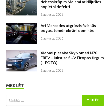
debesskrāpim Maiami atklājušies
nopietni defekti
6.augusts, 2026
Arī Mercedes atgriezīs fiziskās
pogas, tomēr ekrāni dominēs
6.augusts, 2026
Xiaomi piesaka SkyNomad N70
EREV – luksusa SUV Eiropas tirgum
(+ FOTO)
6.augusts, 2026
MEKLĒT