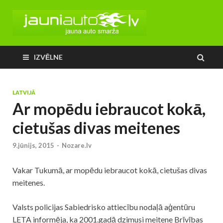
IZVĒLNE
LATVIJĀ
Ar mopēdu iebraucot kokā,
cietušas divas meitenes
9.jūnijs, 2015
-
Nozare.lv
Vakar Tukumā, ar mopēdu iebraucot kokā, cietušas divas
meitenes.
Valsts policijas Sabiedrisko attiecību nodaļā aģentūru
LETA informēja, ka 2001.gadā dzimusi meitene Brīvības