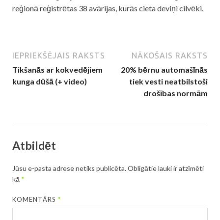
reģionā reģistrētas 38 avārijas, kurās cieta deviņi cilvēki.
IEPRIEKŠĒJAIS RAKSTS
NĀKOŠAIS RAKSTS
Tikšanās ar kokvedējiem
20% bērnu automašīnās
kunga dūšā (+ video)
tiek vesti neatbilstoši
drošības normām
Atbildēt
Jūsu e-pasta adrese netiks publicēta.
Obligātie lauki ir atzīmēti
kā
*
KOMENTĀRS
*