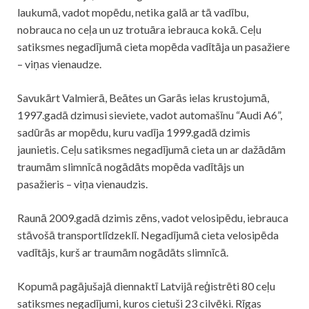
laukumā, vadot mopēdu, netika galā ar tā vadību,
nobrauca no ceļa un uz trotuāra iebrauca kokā. Ceļu
satiksmes negadījumā cieta mopēda vadītāja un pasažiere
– viņas vienaudze.
Savukārt Valmierā, Beātes un Garās ielas krustojumā,
1997.gadā dzimusi sieviete, vadot automašīnu “Audi A6”,
sadūrās ar mopēdu, kuru vadīja 1999.gadā dzimis
jaunietis. Ceļu satiksmes negadījumā cieta un ar dažādām
traumām slimnīcā nogādāts mopēda vadītājs un
pasažieris – viņa vienaudzis.
Raunā 2009.gadā dzimis zēns, vadot velosipēdu, iebrauca
stāvošā transportlīdzeklī. Negadījumā cieta velosipēda
vadītājs, kurš ar traumām nogādāts slimnīcā.
Kopumā pagājušajā diennaktī Latvijā reģistrēti 80 ceļu
satiksmes negadījumi, kuros cietuši 23 cilvēki. Rīgas