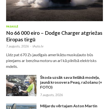
PASAULĒ
No 66 000 eiro – Dodge Charger atgriežas
Eiropas tirgū
7.augusts, 2026
-
iAuto.lv
Līdz pat 670 Zs jaudīgais amerikāņu muskuļauto būs
pieejams ar benzīna motoru un arī kā pilnībā elektrisks
mdelis.
Škoda uzsāk sava lielākā modeļa,
jaunā krosovera Peaq, ražošanu (+
FOTO)
7.augusts, 2026
Miljardu vērtajam Aston Martin