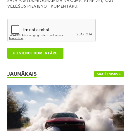
ŠAJĀ PĀRLŪKPROGRAMMĀ NĀKAMAJAI REIZEI, KAD
VĒLĒŠOS PIEVIENOT KOMENTĀRU.
JAUNĀKAIS
SKATĪT VISUS