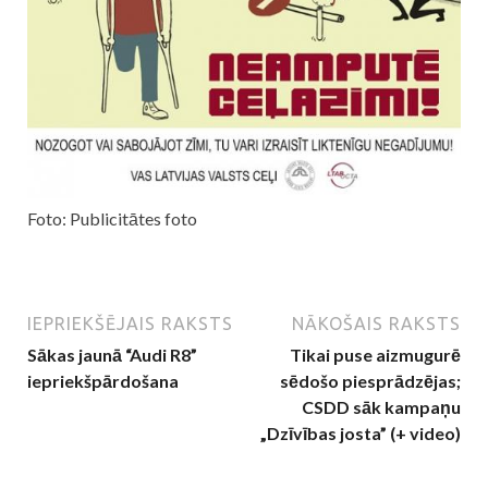
Foto: Publicitātes foto
IEPRIEKŠĒJAIS RAKSTS
NĀKOŠAIS RAKSTS
Sākas jaunā “Audi R8”
Tikai puse aizmugurē
iepriekšpārdošana
sēdošo piesprādzējas;
CSDD sāk kampaņu
„Dzīvības josta” (+ video)