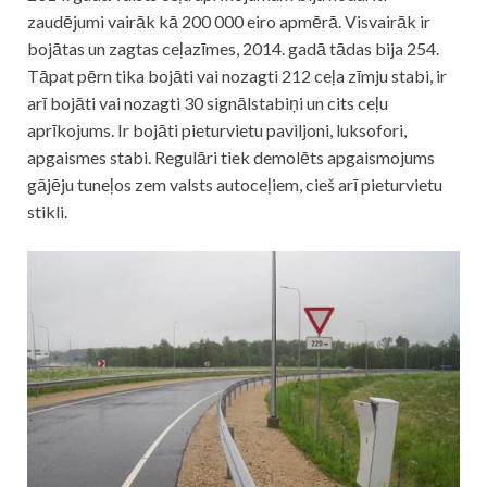
zaudējumi vairāk kā 200 000 eiro apmērā. Visvairāk ir
bojātas un zagtas ceļazīmes, 2014. gadā tādas bija 254.
Tāpat pērn tika bojāti vai nozagti 212 ceļa zīmju stabi, ir
arī bojāti vai nozagti 30 signālstabiņi un cits ceļu
aprīkojums. Ir bojāti pieturvietu paviljoni, luksofori,
apgaismes stabi. Regulāri tiek demolēts apgaismojums
gājēju tuneļos zem valsts autoceļiem, cieš arī pieturvietu
stikli.