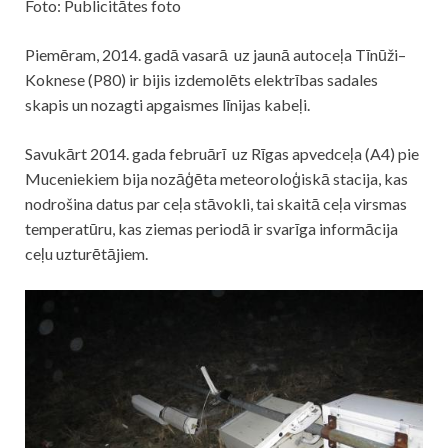
Foto: Publicitātes foto
Piemēram, 2014. gadā vasarā uz jaunā autoceļa Tīnūži–
Koknese (P80) ir bijis izdemolēts elektrības sadales
skapis un nozagti apgaismes līnijas kabeļi.
Savukārt 2014. gada februārī uz Rīgas apvedceļa (A4) pie
Muceniekiem bija nozāģēta meteoroloģiskā stacija, kas
nodrošina datus par ceļa stāvokli, tai skaitā ceļa virsmas
temperatūru, kas ziemas periodā ir svarīga informācija
ceļu uzturētājiem.