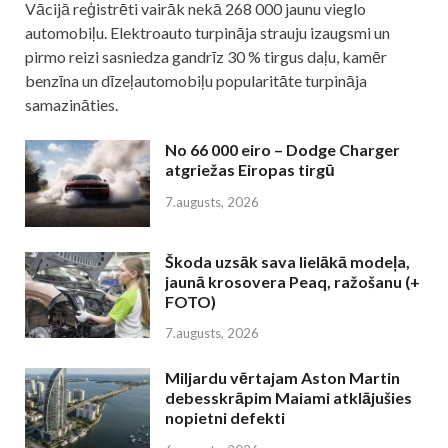
Vācijā reģistrēti vairāk nekā 268 000 jaunu vieglo
automobiļu. Elektroauto turpināja strauju izaugsmi un
pirmo reizi sasniedza gandrīz 30 % tirgus daļu, kamēr
benzīna un dīzeļautomobiļu popularitāte turpināja
samazināties.
No 66 000 eiro – Dodge Charger
atgriežas Eiropas tirgū
7.augusts, 2026
Škoda uzsāk sava lielākā modeļa,
jaunā krosovera Peaq, ražošanu (+
FOTO)
7.augusts, 2026
Miljardu vērtajam Aston Martin
debesskrāpim Maiami atklājušies
nopietni defekti