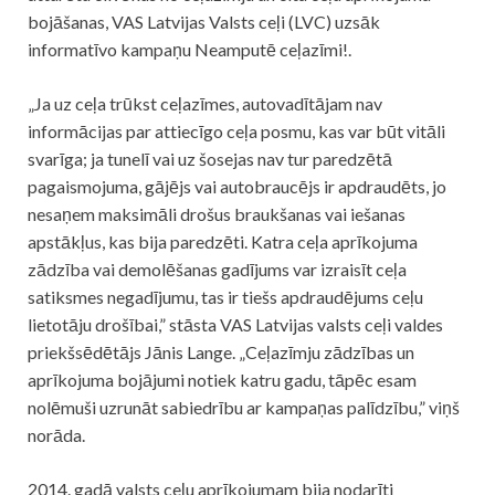
bojāšanas, VAS Latvijas Valsts ceļi (LVC) uzsāk
informatīvo kampaņu Neamputē ceļazīmi!.
„Ja uz ceļa trūkst ceļazīmes, autovadītājam nav
informācijas par attiecīgo ceļa posmu, kas var būt vitāli
svarīga; ja tunelī vai uz šosejas nav tur paredzētā
pagaismojuma, gājējs vai autobraucējs ir apdraudēts, jo
nesaņem maksimāli drošus braukšanas vai iešanas
apstākļus, kas bija paredzēti. Katra ceļa aprīkojuma
zādzība vai demolēšanas gadījums var izraisīt ceļa
satiksmes negadījumu, tas ir tiešs apdraudējums ceļu
lietotāju drošībai,” stāsta VAS Latvijas valsts ceļi valdes
priekšsēdētājs Jānis Lange. „Ceļazīmju zādzības un
aprīkojuma bojājumi notiek katru gadu, tāpēc esam
nolēmuši uzrunāt sabiedrību ar kampaņas palīdzību,” viņš
norāda.
2014. gadā valsts ceļu aprīkojumam bija nodarīti