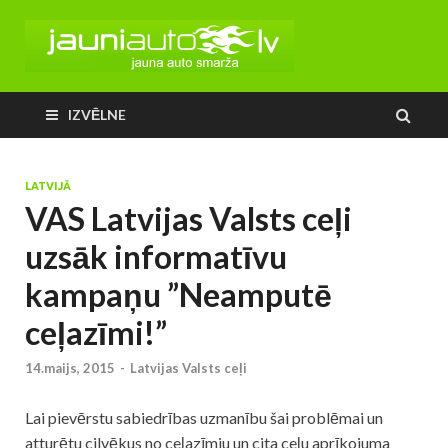
IZVĒLNE
LATVIJĀ
VAS Latvijas Valsts ceļi
uzsāk informatīvu
kampaņu ”Neamputē
ceļazīmi!”
14.maijs, 2015
-
Latvijas Valsts ceļi
Lai pievērstu sabiedrības uzmanību šai problēmai un
atturētu cilvēkus no ceļazīmju un cita ceļu aprīkojuma