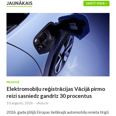
JAUNĀKAIS
SKATĪT VISUS
PASAULĒ
Elektromobiļu reģistrācijas Vācijā pirmo
reizi sasniedz gandrīz 30 procentus
10.augusts, 2026
-
iAuto.lv
2026. gada jūlijā Eiropas lielākajā automobiļu noieta tirgū