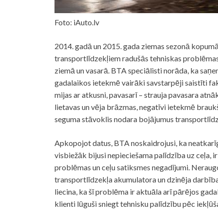
Foto: iAuto.lv
2014. gadā un 2015. gada ziemas sezonā kopumā 3
transportlīdzekļiem radušās tehniskas problēmas
ziemā un vasarā. BTA speciālisti norāda, ka saņ
gadalaikos ietekmē vairāki savstarpēji saistīti fa
mijas ar atkusni, pavasarī – strauja pavasara atnāk
lietavas un vēja brāzmas, negatīvi ietekmē braukš
seguma stāvoklis nodara bojājumus transportlīd
Apkopojot datus, BTA noskaidrojusi, ka neatkarī
visbiežāk bijusi nepieciešama palīdzība uz ceļa, 
problēmas un ceļu satiksmes negadījumi. Neraugo
transportlīdzekļa akumulatora un dzinēja darbība
liecina, ka šī problēma ir aktuāla arī pārējos gada
klienti lūguši sniegt tehnisku palīdzību pēc iekļ