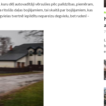
, kuru dēļ autovadītāji vērsušies pēc palīdzības, piemēram,
a ritošās daļas bojājumiem, tai skaitā par bojājumiem, kas
P
vielas tvertnē iepildītu nepareizu degvielu, bet rudenī –
7
L
b
e