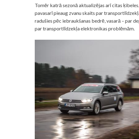
Tomēr katrā sezonā aktualizējas arī citas ķibeles
pavasarī pieaug zvanu skaits par transportlīdzekļ
radušies pēc iebraukšanas bedrē, vasarā – par deg
par transportlīdzekļa elektronikas problēmām.