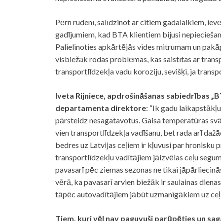
Pērn rudenī, salīdzinot ar citiem gadalaikiem, ie
gadījumiem, kad BTA klientiem bijusi nepieciešam
Palielinoties apkārtējās vides mitrumam un pakāp
visbiežāk rodas problēmas, kas saistītas ar trans
transportlīdzekļa vadu koroziju, sevišķi, ja transpor
Iveta Rijniece, apdrošināšanas sabiedrības 
departamenta direktore
: “Ik gadu laikapstākļ
pārsteidz nesagatavotus. Gaisa temperatūras svā
vien transportlīdzekļa vadīšanu, bet rada arī da
bedres uz Latvijas ceļiem ir kļuvusi par hronisku 
transportlīdzekļu vadītājiem jāizvēlas ceļu segu
pavasarī pēc ziemas sezonas ne tikai jāpārliecinā
vērā, ka pavasarī arvien biežāk ir saulainas dienas
tāpēc autovadītājiem jābūt uzmanīgākiem uz ceļa, 
Tiem, kuri vēl nav paguvuši parūpēties un sa