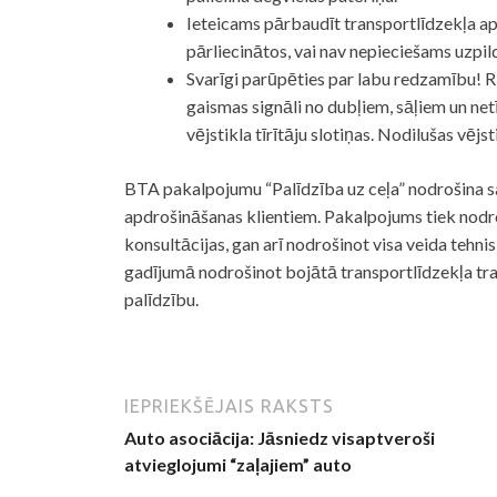
Ieteicams pārbaudīt transportlīdzekļa ap
pārliecinātos, vai nav nepieciešams uzpil
Svarīgi parūpēties par labu redzamību! Rūp
gaismas signāli no dubļiem, sāļiem un net
vējstikla tīrītāju slotiņas. Nodilušas vējst
BTA pakalpojumu “Palīdzība uz ceļa” nodrošina s
apdrošināšanas klientiem. Pakalpojums tiek nodroši
konsultācijas, gan arī nodrošinot visa veida tehnis
gadījumā nodrošinot bojātā transportlīdzekļa tr
palīdzību.
IEPRIEKŠĒJAIS RAKSTS
Auto asociācija: Jāsniedz visaptveroši
atvieglojumi “zaļajiem” auto