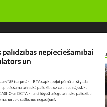
 palīdzības nepieciešamībai
ulators un
any” SE (turpmāk – BTA), apkopojot pērnā un šī gada
nepieciešama tehniskā palīdzība uz ceļa, secinājusi, ka
 KASKO un OCTA klienti lūguši sniegt tehnisko palīdzību
lēmas un ceļu satiksmes negadījumi.