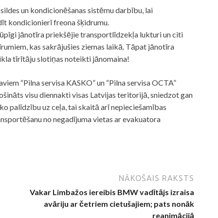
sildes un kondicionēšanas sistēmu darbību, lai
dīt kondicionierī freona šķidrumu.
īgi jānotīra priekšējie transportlīdzekļa lukturi un citi
īrumiem, kas sakrājušies ziemas laikā. Tāpat jānotīra
ikla tīrītāju slotiņas noteikti jānomaina!
aviem “Pilna servisa KASKO” un “Pilna servisa OCTA”
nāts visu diennakti visas Latvijas teritorijā, sniedzot gan
ko palīdzību uz ceļa, tai skaitā arī nepieciešamības
ansportēšanu no negadījuma vietas ar evakuatora
NĀKOŠAIS RAKSTS
Vakar Limbažos iereibis BMW vadītājs izraisa
avāriju ar četriem cietušajiem; pats nonāk
reanimācijā