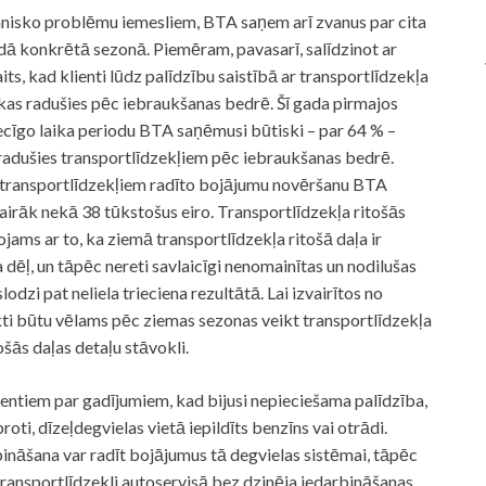
ehnisko problēmu iemesliem, BTA saņem arī zvanus par cita
dā konkrētā sezonā. Piemēram, pavasarī, salīdzinot ar
s, kad klienti lūdz palīdzību saistībā ar transportlīdzekļa
 kas radušies pēc iebraukšanas bedrē. Šī gada pirmajos
ecīgo laika periodu BTA saņēmusi būtiski – par 64 % –
radušies transportlīdzekļiem pēc iebraukšanas bedrē.
 transportlīdzekļiem radīto bojājumu novēršanu BTA
irāk nekā 38 tūkstošus eiro. Transportlīdzekļa ritošās
ams ar to, ka ziemā transportlīdzekļa ritošā daļa ir
a dēļ, un tāpēc nereti savlaicīgi nenomainītas un nodilušas
odzi pat neliela trieciena rezultātā. Lai izvairītos no
i būtu vēlams pēc ziemas sezonas veikt transportlīdzekļa
šās daļas detaļu stāvokli.
entiem par gadījumiem, kad bijusi nepieciešama palīdzība,
roti, dīzeļdegvielas vietā iepildīts benzīns vai otrādi.
ināšana var radīt bojājumus tā degvielas sistēmai, tāpēc
ansportlīdzekli autoservisā bez dzinēja iedarbināšanas.