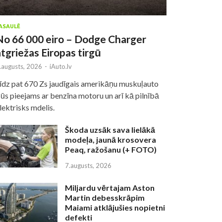
ASAULĒ
No 66 000 eiro – Dodge Charger
atgriežas Eiropas tirgū
.augusts, 2026
-
iAuto.lv
īdz pat 670 Zs jaudīgais amerikāņu muskuļauto
ūs pieejams ar benzīna motoru un arī kā pilnībā
lektrisks mdelis.
Škoda uzsāk sava lielākā
modeļa, jaunā krosovera
Peaq, ražošanu (+ FOTO)
7.augusts, 2026
Miljardu vērtajam Aston
Martin debesskrāpim
Maiami atklājušies nopietni
defekti