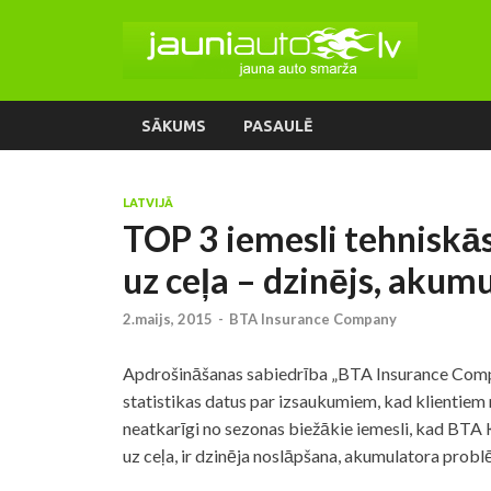
SĀKUMS
PASAULĒ
LATVIJĀ
TOP 3 iemesli tehniskās
uz ceļa – dzinējs, akum
2.maijs, 2015
-
BTA Insurance Company
Apdrošināšanas sabiedrība „BTA Insurance Comp
statistikas datus par izsaukumiem, kad klientiem 
neatkarīgi no sezonas biežākie iemesli, kad BTA
uz ceļa, ir dzinēja noslāpšana, akumulatora prob