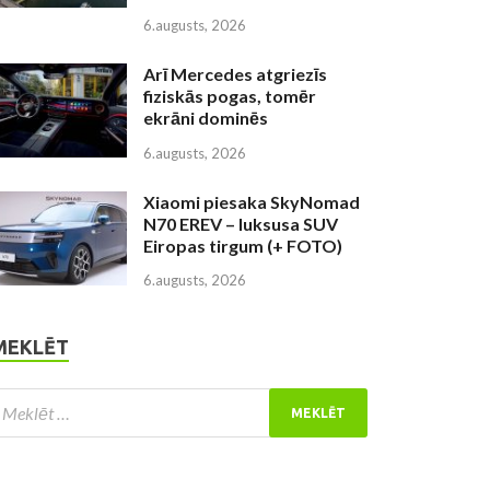
6.augusts, 2026
Arī Mercedes atgriezīs
fiziskās pogas, tomēr
ekrāni dominēs
6.augusts, 2026
Xiaomi piesaka SkyNomad
N70 EREV – luksusa SUV
Eiropas tirgum (+ FOTO)
6.augusts, 2026
MEKLĒT