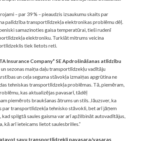
vērojami – par 39 % – pieaudzis izsaukumu skaits par
a palīdzība transportlīdzekļa elektronikas problēmu dēļ.
eniski samazinoties gaisa temperatūrai, tieši rudenī
portlīdzekļa elektroniku. Turklāt mitrums veicina
tlīdzeklis tiek lietots reti.
„BTA Insurance Company” SE Apdrošināšanas atlīdzību
u un sezonas maiņa daļu transportlīdzekļu vadītāju
rstības un ceļa seguma stāvokļa izmaiņas apgrūtina ne
žādas tehniskas transportlīdzekļa problēmas. Tā, piemēram,
problēmu, kas aktualizējas pavasarī, tādēļ
mam piemērots braukšanas ātrums un stils. Jāuzsver, ka
s par transportlīdzekļa tehnisko stāvokli, bet arī jāņem
, kad spilgtā saules gaisma var arī apžilbināt autovadītājus,
kā arī ieteicams lietot saulesbrilles.”
gatavot savu transportlīdzekli pavasara/vasaras