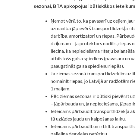
sezonai, BTA apkopojusi būtiskākos ieteikumu
Ņemot vērā to, ka pavasarī uz ceļiem jau 
uzmanība jāpievērš transportlīdzekļa rit
darbība, amortizatori un riepas. Pārbaud
dziļumam – ja protektors nodilis, riepas
liecina, ka nepieciešama riteņu balansēša
atbilstošs gaisa spiediens (pavasara un 
paaugstināt gaisa spiedienu riepās).
Ja ziemas sezonā transportlīdzeklim uzlik
nomainīt riepas, jo Latvijā ar radžotām r
1.maijam.
Pēc ziemas sezonas ir būtiski pievērst 
– jāpārbauda un, ja nepieciešams, jāpapil
Ieteicams pārbaudīt transportlīdzekļa ak
tā uzlādes jaudu un kalpošanas laiku.
Ieteicams pārbaudīt un iztīrīt transportlīdz
palielina degvielas patēriņu.