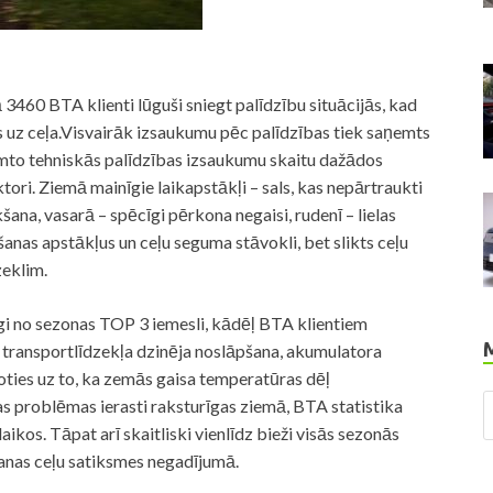
460 BTA klienti lūguši sniegt palīdzību situācijās, kad
 uz ceļa.Visvairāk izsaukumu pēc palīdzības tiek saņemts
emto tehniskās palīdzības izsaukumu skaitu dažādos
ktori. Ziemā mainīgie laikapstākļi – sals, kas nepārtraukti
šana, vasarā – spēcīgi pērkona negaisi, rudenī – lielas
anas apstākļus un ceļu seguma stāvokli, bet slikts ceļu
zeklim.
gi no sezonas TOP 3 iemesli, kādēļ BTA klientiem
ir transportlīdzekļa dzinēja noslāpšana, akumulatora
ties uz to, ka zemās gaisa temperatūras dēļ
s problēmas ierasti raksturīgas ziemā, BTA statistika
laikos. Tāpat arī skaitliski vienlīdz bieži visās sezonās
ūšanas ceļu satiksmes negadījumā.