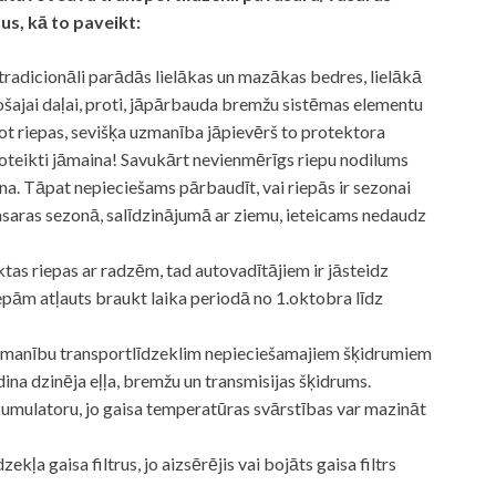
s, kā to paveikt:
tradicionāli parādās lielākas un mazākas bedres, lielākā
ošajai daļai, proti, jāpārbauda bremžu sistēmas elementu
ot riepas, sevišķa uzmanība jāpievērš to protektora
 noteikti jāmaina! Savukārt nevienmērīgs riepu nodilums
na. Tāpat nepieciešams pārbaudīt, vai riepās ir sezonai
vasaras sezonā, salīdzinājumā ar ziemu, ieteicams nedaudz
tas riepas ar radzēm, tad autovadītājiem ir jāsteidz
iepām atļauts braukt laika periodā no 1.oktobra līdz
uzmanību transportlīdzeklim nepieciešamajiem šķidrumiem
dina dzinēja eļļa, bremžu un transmisijas šķidrums.
umulatoru, jo gaisa temperatūras svārstības var mazināt
ekļa gaisa filtrus, jo aizsērējis vai bojāts gaisa filtrs