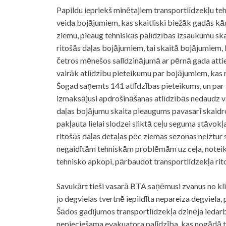
Papildu iepriekš minētajiem transportlīdzekļu t
veida bojājumiem, kas skaitliski biežāk gadās kā
ziemu, pieaug tehniskās palīdzības izsaukumu skait
ritošās daļas bojājumiem, tai skaitā bojājumiem,
četros mēnešos salīdzinājumā ar pērnā gada atti
vairāk atlīdzību pieteikumu par bojājumiem, kas 
Šogad saņemts 141 atlīdzības pieteikums, un par
izmaksājusi apdrošināšanas atlīdzībās nedaudz va
daļas bojājumu skaita pieaugums pavasarī skaidroj
pakļauta lielai slodzei sliktā ceļu seguma stāvokļ
ritošās daļas detaļas pēc ziemas sezonas neiztur sl
negaidītām tehniskām problēmām uz ceļa, noteikt
tehnisko apkopi, pārbaudot transportlīdzekļa rito
Savukārt tieši vasarā BTA saņēmusi zvanus no kli
jo degvielas tvertnē iepildīta nepareiza degviela, p
Šādos gadījumos transportlīdzekļa dzinēja iedarb
nepieciešama evakuatora palīdzība, kas nogādā tr