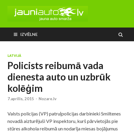
IZVĒLNE
LATVIJĀ
Policists reibumā vada
dienesta auto un uzbrūk
kolēģim
7.aprīlis, 2015
-
Nozare.lv
Valsts
policijas
(VP) patruļpolicijas darbinieki Smiltenes
novadā aizturējuši VP inspektoru, kurš pārvietojās pie
stūres alkohola reibumā un nodarīja miesas bojājumus