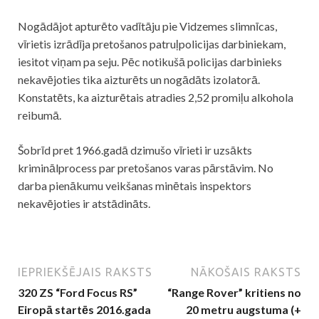
Nogādājot apturēto vadītāju pie Vidzemes slimnīcas,
vīrietis izrādīja pretošanos patruļpolicijas darbiniekam,
iesitot viņam pa seju. Pēc notikušā
policijas
darbinieks
nekavējoties tika aizturēts un nogādāts izolatorā.
Konstatēts, ka aizturētais atradies 2,52 promiļu alkohola
reibumā.
Šobrīd pret 1966.gadā dzimušo vīrieti ir uzsākts
kriminālprocess par pretošanos varas pārstāvim. No
darba pienākumu veikšanas minētais inspektors
nekavējoties ir atstādināts.
IEPRIEKŠĒJAIS RAKSTS
NĀKOŠAIS RAKSTS
320 ZS “Ford Focus RS”
“Range Rover” kritiens no
Eiropā startēs 2016.gada
20 metru augstuma (+