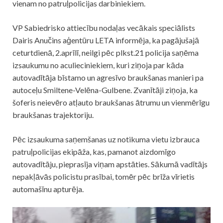
vienam no patruļpolicijas darbiniekiem.
VP Sabiedrisko attiecību nodaļas vecākais speciālists
Dairis Anučins aģentūru LETA informēja, ka pagājušajā
ceturtdienā, 2.aprīlī, neilgi pēc plkst.21
policija
saņēma
izsaukumu no aculieciniekiem, kuri ziņoja par kāda
autovadītāja bīstamo un agresīvo braukšanas manieri pa
autoceļu Smiltene-Velēna-Gulbene. Zvanītāji ziņoja, ka
šoferis neievēro atļauto braukšanas ātrumu un vienmērīgu
braukšanas trajektoriju.
Pēc izsaukuma saņemšanas uz notikuma vietu izbrauca
patruļpolicijas ekipāža, kas, pamanot aizdomīgo
autovadītāju, pieprasīja viņam apstāties. Sākumā vadītājs
nepakļāvās policistu prasībai, tomēr pēc brīža vīrietis
automašīnu apturēja.