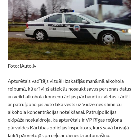
Foto: iAuto.lv
Apturētais vadītājs vizuāli izskatījās manāmā alkohola
reibumā, kā arī viņš atteicās nosaukt savus personas datus
un veikt alkohola koncentrācijas pārbaudi uz vietas, tādēļ
ar patruļpolicijas auto tika vests uz Vidzemes slimnīcu
alkohola koncentrācijas noteikšanai. Patruļpolicijas
ekipāža noskaidroja, ka apturētais ir VP Rīgas reģiona
pārvaldes Kārtības
policijas
inspektors, kurš savā brīvajā
laikā pārvietojās pa ceļu ar dienesta automašīnu.