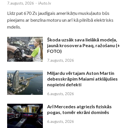
7.augusts, 2026
-
iAuto.lv
Līdz pat 670 Zs jaudīgais amerikāņu muskuļauto būs
pieejams ar benzīna motoru un arī kā pilnībā elektrisks
mdelis.
Škoda uzsāk sava lielākā modeļa,
jaunā krosovera Peaq, ražošanu (+
FOTO)
7.augusts, 2026
Miljardu vērtajam Aston Martin
debesskrāpim Maiami atklājušies
nopietni defekti
6.augusts, 2026
Arī Mercedes atgriezīs fiziskās
pogas, tomēr ekrāni dominēs
6.augusts, 2026