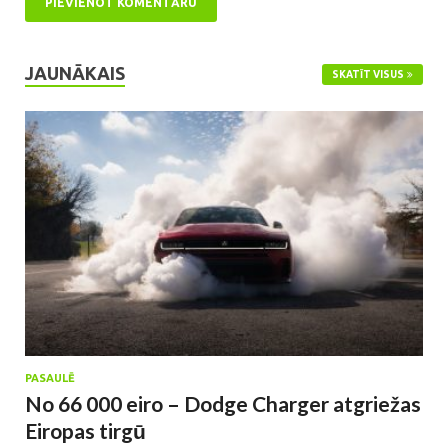
JAUNĀKAIS
SKATĪT VISUS
PASAULĒ
No 66 000 eiro – Dodge Charger atgriežas
Eiropas tirgū