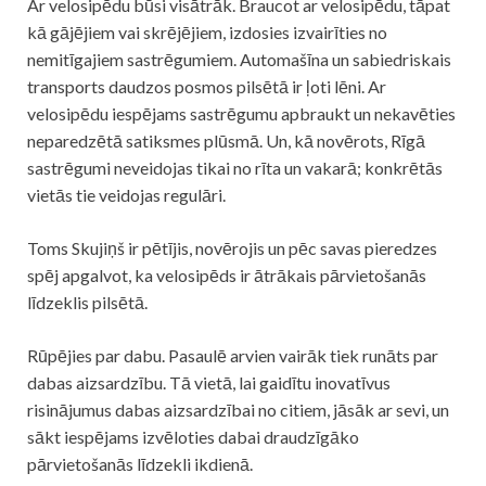
Ar velosipēdu būsi visātrāk. Braucot ar velosipēdu, tāpat
kā gājējiem vai skrējējiem, izdosies izvairīties no
nemitīgajiem sastrēgumiem. Automašīna un sabiedriskais
transports daudzos posmos pilsētā ir ļoti lēni. Ar
velosipēdu iespējams sastrēgumu apbraukt un nekavēties
neparedzētā satiksmes plūsmā. Un, kā novērots, Rīgā
sastrēgumi neveidojas tikai no rīta un vakarā; konkrētās
vietās tie veidojas regulāri.
Toms Skujiņš ir pētījis, novērojis un pēc savas pieredzes
spēj apgalvot, ka velosipēds ir ātrākais pārvietošanās
līdzeklis pilsētā.
Rūpējies par dabu. Pasaulē arvien vairāk tiek runāts par
dabas aizsardzību. Tā vietā, lai gaidītu inovatīvus
risinājumus dabas aizsardzībai no citiem, jāsāk ar sevi, un
sākt iespējams izvēloties dabai draudzīgāko
pārvietošanās līdzekli ikdienā.