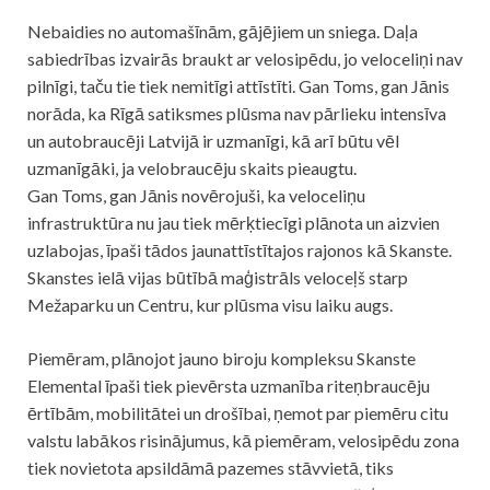
Nebaidies no automašīnām, gājējiem un sniega. Daļa
sabiedrības izvairās braukt ar velosipēdu, jo veloceliņi nav
pilnīgi, taču tie tiek nemitīgi attīstīti. Gan Toms, gan Jānis
norāda, ka Rīgā satiksmes plūsma nav pārlieku intensīva
un autobraucēji Latvijā ir uzmanīgi, kā arī būtu vēl
uzmanīgāki, ja velobraucēju skaits pieaugtu.
Gan Toms, gan Jānis novērojuši, ka veloceliņu
infrastruktūra nu jau tiek mērķtiecīgi plānota un aizvien
uzlabojas, īpaši tādos jaunattīstītajos rajonos kā Skanste.
Skanstes ielā vijas būtībā maģistrāls veloceļš starp
Mežaparku un Centru, kur plūsma visu laiku augs.
Piemēram, plānojot jauno biroju kompleksu Skanste
Elemental īpaši tiek pievērsta uzmanība riteņbraucēju
ērtībām, mobilitātei un drošībai, ņemot par piemēru citu
valstu labākos risinājumus, kā piemēram, velosipēdu zona
tiek novietota apsildāmā pazemes stāvvietā, tiks