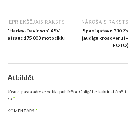
IEPRIEKŠĒJAIS RAKSTS
NĀKOŠAIS RAKSTS
“Harley-Davidson” ASV
Spāņi gatavo 300 Zs
atsauc 175 000 motociklu
jaudīgu krosoveru (+
FOTO)
Atbildēt
Jūsu e-pasta adrese netiks publicēta.
Obligātie lauki ir atzīmēti
kā
*
KOMENTĀRS
*