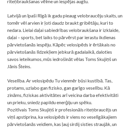
riteņbraukšanas vēlme un iespējas augtu.
Latvijā un īpaši Rīgā ik gadu pieaug velobraucēju skaits, un
tomēr vēl arvien ir ļoti daudz braukt gribētāju, kuri to
nedara. Lielai daļai sabiedrības velobraukšana ir izklaide,
daļai – sports, bet laiks to pārvērst par ierastu ikdienas
pārvietošanās iespēju. Kāpēc velosipēds ir ērtākais no
pārvietošanās līdzekļiem jebkurā gadalaikā, daloties
savos ieteikumos, mūs iedrošināt vēlas Toms Skujiņš un
Jānis Šteins.
Veselība. Ar velosipēdu Tu vienmēr būsi kustībā. Tas,
protams, uzlabo gan fizisko, gan garīgo veselību. Kā
zināms, fiziskas aktivitātes arī veicina darba efektivitāti
un prieku, sniedz papildu enerģiju un spēku.
Pozitīvais Toms Skujiņš ir profesionāls riteņbraucējs un
viņš apstiprina, ka velosipēds ir viens no veselīgākajiem
pārvietošanās veidiem, kas ļauj sirdij sisties straujāk, un