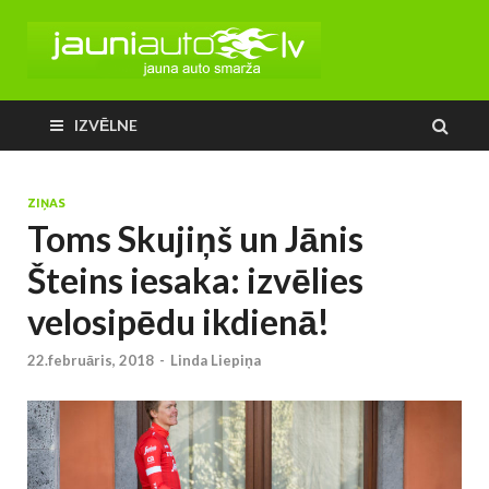
IZVĒLNE
ZIŅAS
Toms Skujiņš un Jānis
Šteins iesaka: izvēlies
velosipēdu ikdienā!
22.februāris, 2018
-
Linda Liepiņa