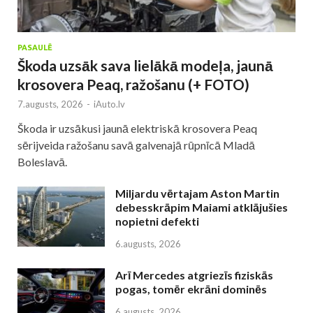
PASAULĒ
Škoda uzsāk sava lielākā modeļa, jaunā
krosovera Peaq, ražošanu (+ FOTO)
7.augusts, 2026
-
iAuto.lv
Škoda ir uzsākusi jaunā elektriskā krosovera Peaq
sērijveida ražošanu savā galvenajā rūpnīcā Mladā
Boleslavā.
Miljardu vērtajam Aston Martin
debesskrāpim Maiami atklājušies
nopietni defekti
6.augusts, 2026
Arī Mercedes atgriezīs fiziskās
pogas, tomēr ekrāni dominēs
6.augusts, 2026