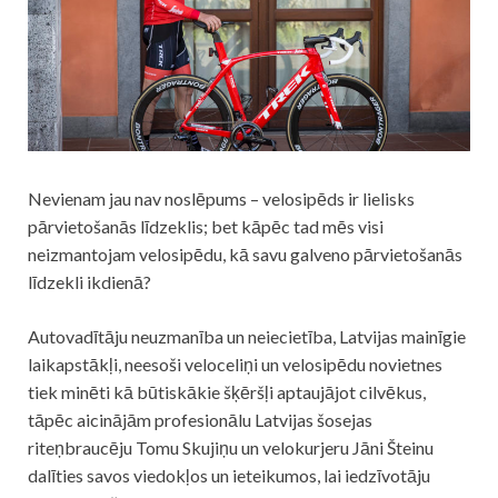
Nevienam jau nav noslēpums – velosipēds ir lielisks
pārvietošanās līdzeklis; bet kāpēc tad mēs visi
neizmantojam velosipēdu, kā savu galveno pārvietošanās
līdzekli ikdienā?
Autovadītāju neuzmanība un neiecietība, Latvijas mainīgie
laikapstākļi, neesoši veloceliņi un velosipēdu novietnes
tiek minēti kā būtiskākie šķēršļi aptaujājot cilvēkus,
tāpēc aicinājām profesionālu Latvijas šosejas
riteņbraucēju Tomu Skujiņu un velokurjeru Jāni Šteinu
dalīties savos viedokļos un ieteikumos, lai iedzīvotāju