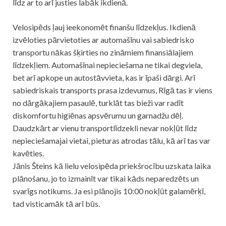
līdz ar to arī justies labāk ikdienā.
Velosipēds ļauj ieekonomēt finanšu līdzekļus. Ikdienā
izvēloties pārvietoties ar automašīnu vai sabiedrisko
transportu nākas šķirties no zināmiem finansiālajiem
līdzekļiem. Automašīnai nepieciešama ne tikai degviela,
bet arī apkope un autostāvvieta, kas ir īpaši dārgi. Arī
sabiedriskais transports prasa izdevumus, Rīgā tas ir viens
no dārgākajiem pasaulē, turklāt tas bieži var radīt
diskomfortu higiēnas apsvērumu un garnadžu dēļ.
Daudzkārt ar vienu transportlīdzekli nevar nokļūt līdz
nepieciešamajai vietai, pieturas atrodas tālu, kā arī tas var
kavēties.
Jānis Šteins kā lielu velosipēda priekšrocību uzskata laika
plānošanu, jo to izmainīt var tikai kāds neparedzēts un
svarīgs notikums. Ja esi plānojis 10:00 nokļūt galamērķī,
tad visticamāk tā arī būs.