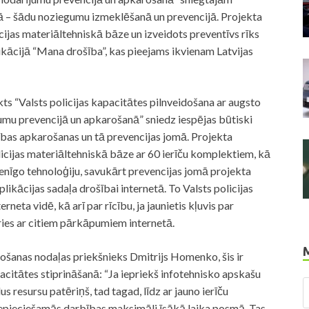
nā – šādu noziegumu izmeklēšanā un prevencijā. Projekta
icijas materiāltehniskā bāze un izveidots preventīvs rīks
ikācijā “Mana drošība”, kas pieejams ikvienam Latvijas
kts “Valsts policijas kapacitātes pilnveidošana ar augsto
jumu prevencijā un apkarošanā” sniedz iespējas būtiski
zības apkarošanas un tā prevencijas jomā. Projekta
olicijas materiāltehniskā bāze ar 60 ierīču komplektiem, kā
nīgo tehnoloģiju, savukārt prevencijas jomā projekta
plikācijas sadaļa drošībai internetā. To Valsts policijas
rneta vidē, kā arī par rīcību, ja jaunietis kļuvis par
ries ar citiem pārkāpumiem internetā.
ošanas nodaļas priekšnieks Dmitrijs Homenko, šis ir
itātes stiprināšanā: “Ja iepriekš infotehnisko apskašu
us resursu patēriņš, tad tagad, līdz ar jauno ierīču
nepieciešamās darbības maksimāli īsākā laika posmā. Tas