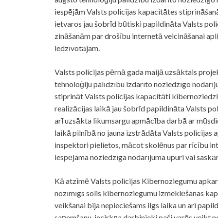
iespējām Valsts policijas kapacitātes stiprināša
ietvaros jau šobrīd būtiski papildināta Valsts pol
zināšanām par drošību internetā veicināšanai apl
iedzīvotājam.
Valsts policijas pērnā gada maijā uzsāktais proje
tehnoloģiju palīdzību izdarīto noziedzīgo nodarī
stiprināt Valsts policijas kapacitāti kibernozied
realizācijas laikā jau šobrīd papildināta Valsts p
arī uzsākta likumsargu apmācība darbā ar mūsdie
laikā pilnībā no jauna izstrādāta Valsts policijas a
inspektori pielietos, mācot skolēnus par rīcību inte
iespējama noziedzīga nodarījuma upuri vai saskā
Kā atzīmē Valsts policijas Kibernoziegumu apkar
nozīmīgs solis kibernoziegumu izmeklēšanas kapac
veikšanai bija nepieciešams ilgs laika un arī papild
saņemšanu, iecirkņa darbinieki paši varēs veikt 