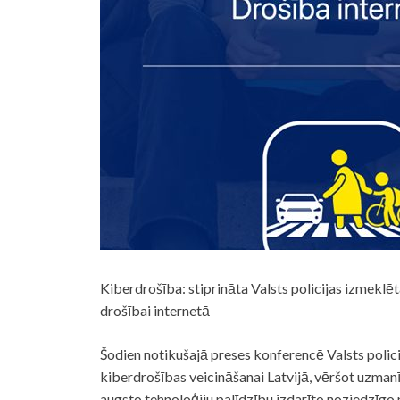
Kiberdrošība: stiprināta Valsts policijas izmeklē
drošībai internetā
Šodien notikušajā preses konferencē Valsts policij
kiberdrošības veicināšanai Latvijā, vēršot uzmanī
augsto tehnoloģiju palīdzību izdarīto noziedzīg