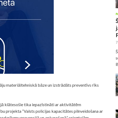
P
7
Š
s
B
tāju materiāltehniskā bāze un izstrādāts preventīvs rīks
ā klātesošie tika iepazīstināti ar aktivitātēm
bu projekta “Valsts policijas kapacitātes pilnveidošana ar
o nodarījumu prevencijā un apkarošanā” sniegtajām