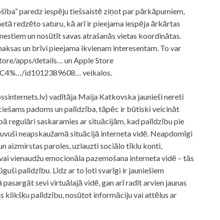
ošība” paredz iespēju tiešsaistē ziņot par pārkāpumiem,
etā redzēto saturu, kā arī ir pieejama iespēja ārkārtas
dienestiem un nosūtīt savas atrašanās vietas koordinātas.
 maksas un brīvi pieejama ikvienam interesentam. To var
tore/apps/details… un Apple Store
%C4%…/id1012389608… veikalos.
ssinternets.lv) vadītāja Maija Katkovska jaunieši nereti
ciešams padoms un palīdzība, tāpēc ir būtiski veicināt
bā regulāri saskaramies ar situācijām, kad palīdzību pie
ļuvuši neapskaužamā situācijā interneta vidē. Neapdomīgi
 un aizmirstas paroles, uzlauzti sociālo tīklu konti,
 vai vienaudžu emocionāla pazemošana interneta vidē – tās
ūguši palīdzību. Līdz ar to ļoti svarīgi ir jauniešiem
 pasargāt sevi virtuālajā vidē, gan arī radīt arvien jaunas
is klikšķu palīdzību, nosūtot informāciju vai attēlus ar