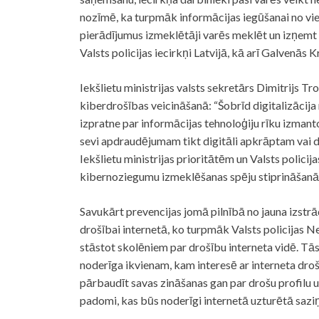
nozīmē, ka turpmāk informācijas iegūšanai no vi
pierādījumus izmeklētāji varēs meklēt un izņemt u
Valsts policijas iecirkņi Latvijā, kā arī Galvenās K
Iekšlietu ministrijas valsts sekretārs Dimitrijs 
kiberdrošības veicināšanā: “Šobrīd digitalizācija
izpratne par informācijas tehnoloģiju rīku izmant
sevi apdraudējumam tikt digitāli apkrāptam vai 
Iekšlietu ministrijas prioritātēm un Valsts policij
kibernoziegumu izmeklēšanas spēju stiprināšanā 
Savukārt prevencijas jomā pilnībā no jauna izstrā
drošībai internetā, ko turpmāk Valsts policijas Ne
stāstot skolēniem par drošību interneta vidē. Tās
noderīga ikvienam, kam interesē ar interneta drošīb
pārbaudīt savas zināšanas gan par drošu profilu un
padomi, kas būs noderīgi internetā uzturētā sazi