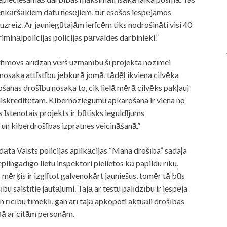
enkāršākiem datu nesējiem, tur esošos iespējamos
zreiz. Ar jauniegūtajām ierīcēm tiks nodrošināti visi 40
riminālpolicijas policijas pārvaldes darbinieki.”
Trofimovs arīdzan vērš uzmanību šī projekta nozīmei
 nosaka attīstību jebkurā jomā, tādēļ ikviena cilvēka
ošanas drošību nosaka to, cik lielā mērā cilvēks pakļauj
diskreditētam. Kibernoziegumu apkarošana ir viena no
as īstenotais projekts ir būtisks ieguldījums
un kiberdrošības izpratnes veicināšanā.”
dāta Valsts policijas aplikācijas “Mana drošība” sadaļa
pilngadīgo lietu inspektori pielietos kā papildu rīku,
 mērķis ir izglītot galvenokārt jauniešus, tomēr tā būs
u saistītie jautājumi. Tajā ar testu palīdzību ir iespēja
 rīcību tīmeklī, gan arī tajā apkopoti aktuāli drošības
ņā ar citām personām.