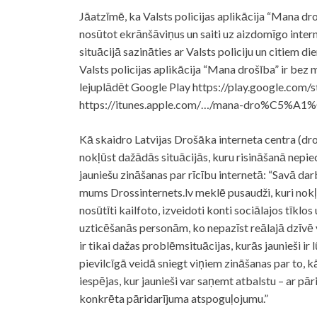
Jāatzīmē, ka Valsts policijas aplikācija “Mana dr
nosūtot ekrānšāviņus un saiti uz aizdomīgo intern
situācijā sazināties ar Valsts policiju un citiem 
Valsts policijas aplikācija “Mana drošība” ir bez
lejuplādēt Google Play https://play.google.com/s
https://itunes.apple.com/…/mana-dro%C5%A1
Kā skaidro Latvijas Drošāka interneta centra (dro
nokļūst dažādās situācijās, kuru risināšanā nepie
jauniešu zināšanas par rīcību internetā: “Savā dar
mums Drossinternets.lv meklē pusaudži, kuri nok
nosūtīti kailfoto, izveidoti konti sociālajos tīklos
uzticēšanās personām, ko nepazīst reālajā dzīvē
ir tikai dažas problēmsituācijas, kurās jaunieši ir l
pievilcīgā veidā sniegt viņiem zināšanas par to, kā
iespējas, kur jaunieši var saņemt atbalstu – ar pār
konkrēta pāridarījuma atspoguļojumu.”