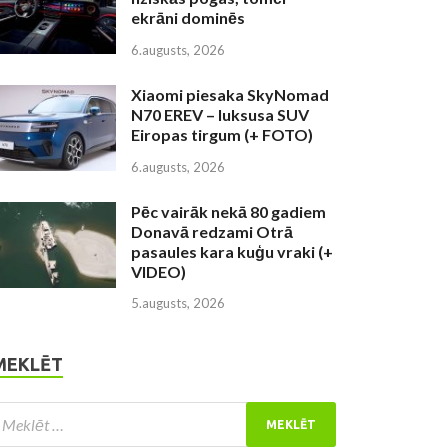
ekrāni dominēs
6.augusts, 2026
Xiaomi piesaka SkyNomad
N70 EREV – luksusa SUV
Eiropas tirgum (+ FOTO)
6.augusts, 2026
Pēc vairāk nekā 80 gadiem
Donavā redzami Otrā
pasaules kara kuģu vraki (+
VIDEO)
5.augusts, 2026
MEKLĒT