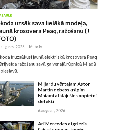
ASAULĒ
Škoda uzsāk sava lielākā modeļa,
jaunā krosovera Peaq, ražošanu (+
FOTO)
.augusts, 2026
-
iAuto.lv
koda ir uzsākusi jaunā elektriskā krosovera Peaq
ērijveida ražošanu savā galvenajā rūpnīcā Mladā
oleslavā.
Miljardu vērtajam Aston
Martin debesskrāpim
Maiami atklājušies nopietni
defekti
6.augusts, 2026
Arī Mercedes atgriezīs
fiziskās pogas, tomēr