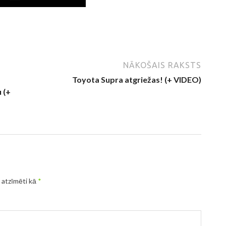
NĀKOŠAIS RAKSTS
Toyota Supra atgriežas! (+ VIDEO)
 (+
r atzīmēti kā
*