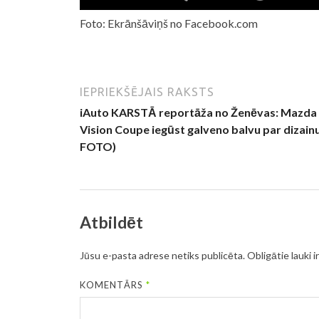
Foto: Ekrānšāviņš no Facebook.com
IEPRIEKŠĒJAIS RAKSTS
iAuto KARSTĀ reportāža no Ženēvas: Mazda
Vision Coupe iegūst galveno balvu par dizainu
FOTO)
Atbildēt
Jūsu e-pasta adrese netiks publicēta.
Obligātie lauki i
KOMENTĀRS
*