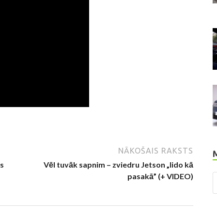
NĀKOŠAIS RAKSTS
us
Vēl tuvāk sapnim – zviedru Jetson „lido kā
pasakā” (+ VIDEO)