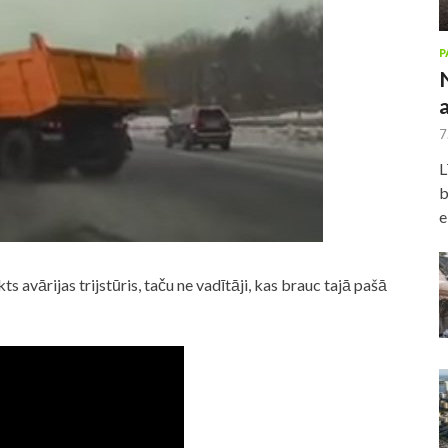
P
7
L
b
e
kts avārijas trijstūris, taču ne vadītāji, kas brauc tajā pašā