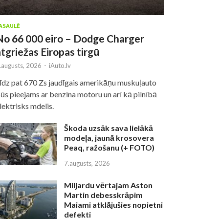
ASAULĒ
No 66 000 eiro – Dodge Charger
atgriežas Eiropas tirgū
.augusts, 2026
-
iAuto.lv
īdz pat 670 Zs jaudīgais amerikāņu muskuļauto
ūs pieejams ar benzīna motoru un arī kā pilnībā
lektrisks mdelis.
Škoda uzsāk sava lielākā
modeļa, jaunā krosovera
Peaq, ražošanu (+ FOTO)
7.augusts, 2026
Miljardu vērtajam Aston
Martin debesskrāpim
Maiami atklājušies nopietni
defekti