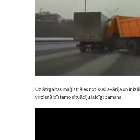
Uz ātrgaitas maģistrāles notikusi avārija un ir izli
virzienā bīstamo situāciju laicīgi pamana.