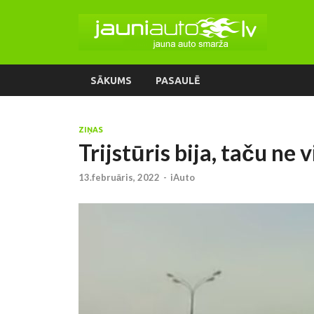
SĀKUMS
PASAULĒ
ZIŅAS
Trijstūris bija, taču ne 
13.februāris, 2022
-
iAuto