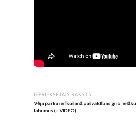
IEPRIEKŠĒJAIS RAKSTS
Vēja parku ierīkošanā pašvaldības grib lielāk
labumus (+ VIDEO)