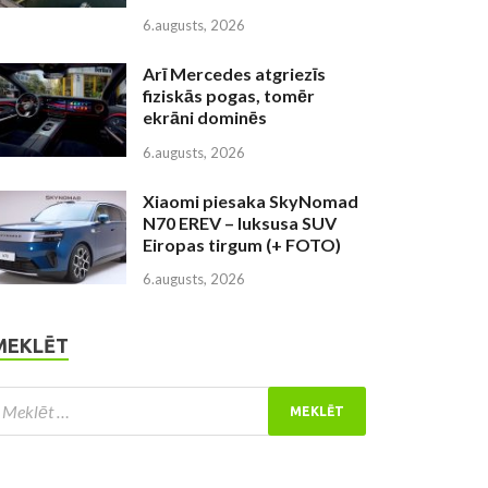
6.augusts, 2026
Arī Mercedes atgriezīs
fiziskās pogas, tomēr
ekrāni dominēs
6.augusts, 2026
Xiaomi piesaka SkyNomad
N70 EREV – luksusa SUV
Eiropas tirgum (+ FOTO)
6.augusts, 2026
MEKLĒT