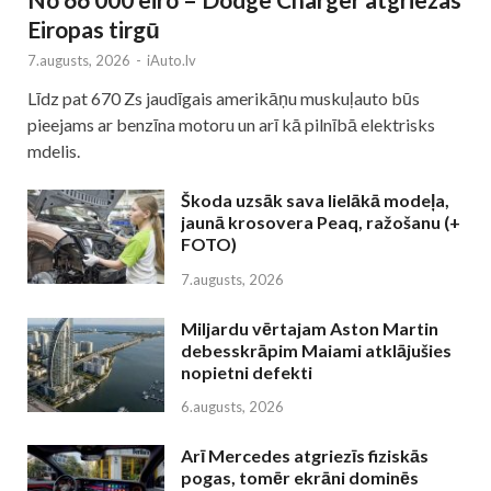
Eiropas tirgū
7.augusts, 2026
-
iAuto.lv
Līdz pat 670 Zs jaudīgais amerikāņu muskuļauto būs
pieejams ar benzīna motoru un arī kā pilnībā elektrisks
mdelis.
Škoda uzsāk sava lielākā modeļa,
jaunā krosovera Peaq, ražošanu (+
FOTO)
7.augusts, 2026
Miljardu vērtajam Aston Martin
debesskrāpim Maiami atklājušies
nopietni defekti
6.augusts, 2026
Arī Mercedes atgriezīs fiziskās
pogas, tomēr ekrāni dominēs