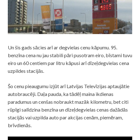
Un šis gads sācies arī ar degvielas cenu kāpumu. 95.
benzīna cena nu jau stabili pāri pusotram eiro, bīstami tuvu
eiro un 60 centiem par litru kāpusi arī dīzeļdegvielas cena
uzpildes stacijās.
Šo cenu pieaugumu izjūt arī Latvijas Televīzijas aptaujātie
autobraucēji. Daļa pauda, ka tādēļ maina ikdienas
paradumus un cenšas nobraukt mazāk kilometru, bet citi
rūpīgi salīdzina benzīna un dīzeļdegvielas cenas dažādās
stacijās vai uzpilda auto par akcijas cenām, piemēram,
brīvdienās.