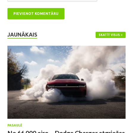
JAUNĀKAIS
SKATĪT VISUS
PASAULĒ
No 66 000 eiro – Dodge Charger atgriežas