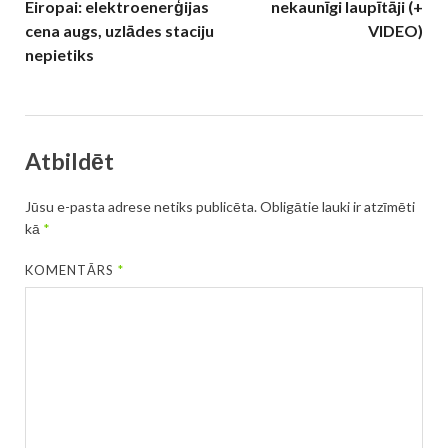
Eiropai: elektroenerģijas
nekaunīgi laupītāji (+
cena augs, uzlādes staciju
VIDEO)
nepietiks
Atbildēt
Jūsu e-pasta adrese netiks publicēta.
Obligātie lauki ir atzīmēti
kā
*
KOMENTĀRS
*