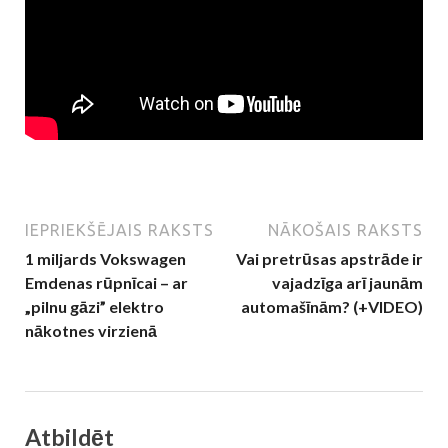
IEPRIEKŠĒJAIS RAKSTS
NĀKOŠAIS RAKSTS
1 miljards Vokswagen
Vai pretrūsas apstrāde ir
Emdenas rūpnīcai – ar
vajadzīga arī jaunām
„pilnu gāzi” elektro
automašīnām? (+VIDEO)
nākotnes virzienā
Atbildēt