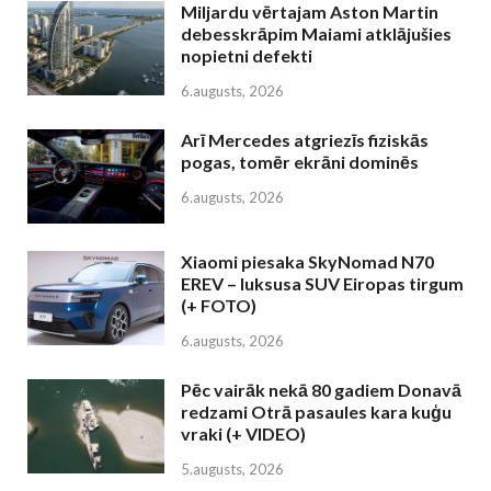
Miljardu vērtajam Aston Martin
debesskrāpim Maiami atklājušies
nopietni defekti
6.augusts, 2026
Arī Mercedes atgriezīs fiziskās
pogas, tomēr ekrāni dominēs
6.augusts, 2026
Xiaomi piesaka SkyNomad N70
EREV – luksusa SUV Eiropas tirgum
(+ FOTO)
6.augusts, 2026
Pēc vairāk nekā 80 gadiem Donavā
redzami Otrā pasaules kara kuģu
vraki (+ VIDEO)
5.augusts, 2026