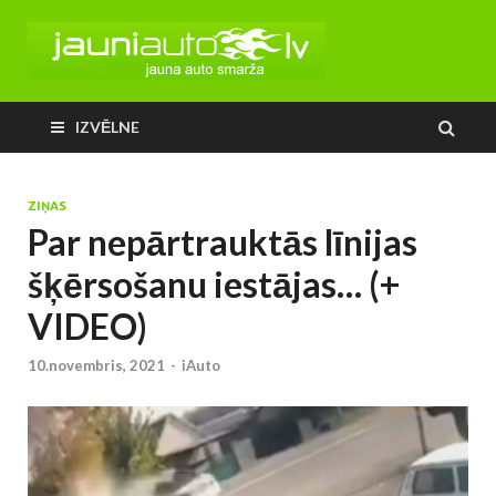
IZVĒLNE
ZIŅAS
Par nepārtrauktās līnijas
šķērsošanu iestājas… (+
VIDEO)
10.novembris, 2021
-
iAuto