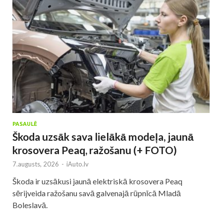
PASAULĒ
Škoda uzsāk sava lielākā modeļa, jaunā
krosovera Peaq, ražošanu (+ FOTO)
7.augusts, 2026
-
iAuto.lv
Škoda ir uzsākusi jaunā elektriskā krosovera Peaq
sērijveida ražošanu savā galvenajā rūpnīcā Mladā
Boleslavā.