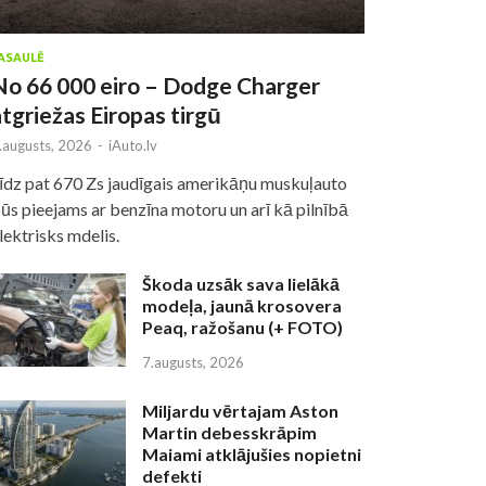
ASAULĒ
No 66 000 eiro – Dodge Charger
atgriežas Eiropas tirgū
.augusts, 2026
-
iAuto.lv
īdz pat 670 Zs jaudīgais amerikāņu muskuļauto
ūs pieejams ar benzīna motoru un arī kā pilnībā
lektrisks mdelis.
Škoda uzsāk sava lielākā
modeļa, jaunā krosovera
Peaq, ražošanu (+ FOTO)
7.augusts, 2026
Miljardu vērtajam Aston
Martin debesskrāpim
Maiami atklājušies nopietni
defekti