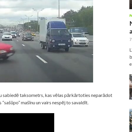
P
7
L
b
e
iņu sabiedē taksometrs, kas vēlas pārkārtoties neparādot
js “sašūpo” mašīnu un vairs nespēj to savaldīt.