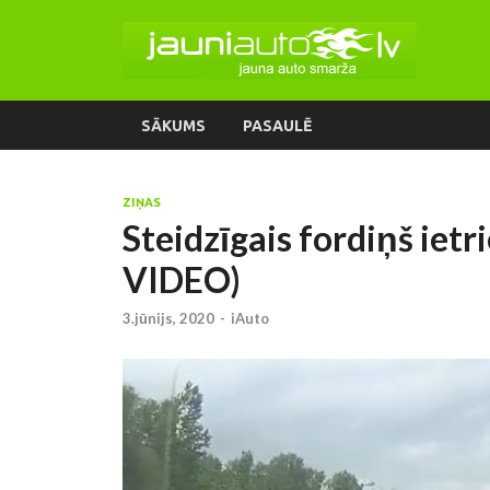
SĀKUMS
PASAULĒ
ZIŅAS
Steidzīgais fordiņš iet
VIDEO)
3.jūnijs, 2020
-
iAuto