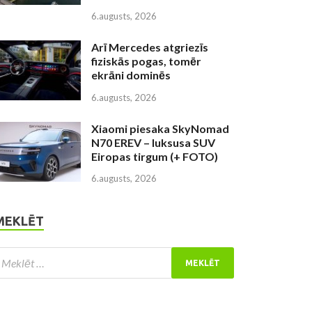
6.augusts, 2026
Arī Mercedes atgriezīs
fiziskās pogas, tomēr
ekrāni dominēs
6.augusts, 2026
Xiaomi piesaka SkyNomad
N70 EREV – luksusa SUV
Eiropas tirgum (+ FOTO)
6.augusts, 2026
MEKLĒT