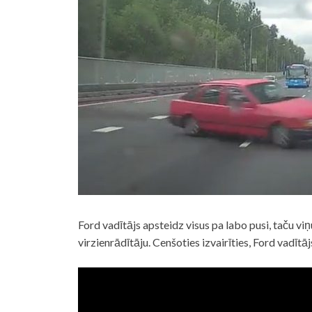
Ford vadītājs apsteidz visus pa labo pusi, taču v
virzienrādītāju. Cenšoties izvairīties, Ford vadītā