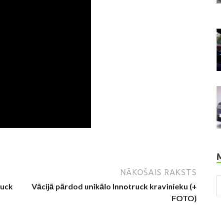
NĀKOŠAIS RAKSTS
ruck
Vācijā pārdod unikālo Innotruck kravinieku (+
FOTO)