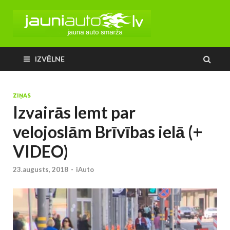
IZVĒLNE
ZIŅAS
Izvairās lemt par
velojoslām Brīvības ielā (+
VIDEO)
23.augusts, 2018
-
iAuto