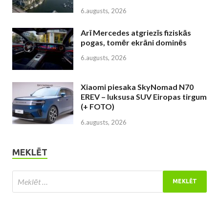
6.augusts, 2026
Arī Mercedes atgriezīs fiziskās
pogas, tomēr ekrāni dominēs
6.augusts, 2026
Xiaomi piesaka SkyNomad N70
EREV – luksusa SUV Eiropas tirgum
(+ FOTO)
6.augusts, 2026
MEKLĒT