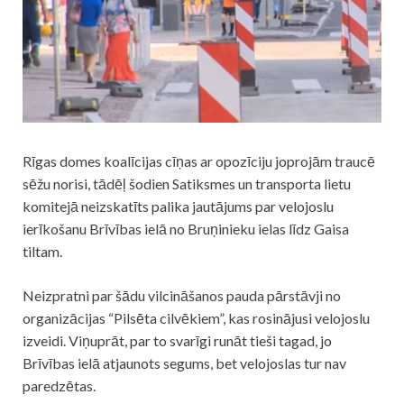
Rīgas domes koalīcijas cīņas ar opozīciju joprojām traucē
sēžu norisi, tādēļ šodien Satiksmes un transporta lietu
komitejā neizskatīts palika jautājums par velojoslu
ierīkošanu Brīvības ielā no Bruņinieku ielas līdz Gaisa
tiltam.
Neizpratni par šādu vilcināšanos pauda pārstāvji no
organizācijas “Pilsēta cilvēkiem”, kas rosinājusi velojoslu
izveidi. Viņuprāt, par to svarīgi runāt tieši tagad, jo
Brīvības ielā atjaunots segums, bet velojoslas tur nav
paredzētas.