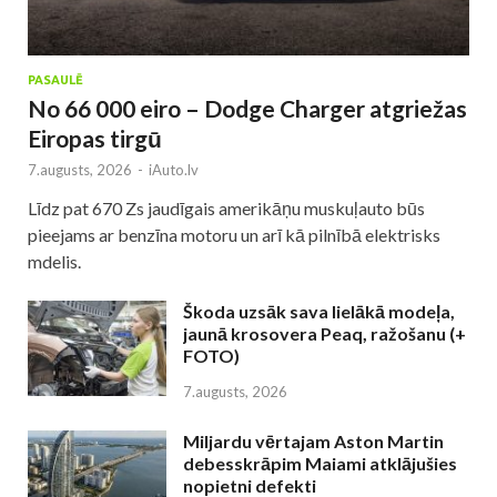
PASAULĒ
No 66 000 eiro – Dodge Charger atgriežas
Eiropas tirgū
7.augusts, 2026
-
iAuto.lv
Līdz pat 670 Zs jaudīgais amerikāņu muskuļauto būs
pieejams ar benzīna motoru un arī kā pilnībā elektrisks
mdelis.
Škoda uzsāk sava lielākā modeļa,
jaunā krosovera Peaq, ražošanu (+
FOTO)
7.augusts, 2026
Miljardu vērtajam Aston Martin
debesskrāpim Maiami atklājušies
nopietni defekti