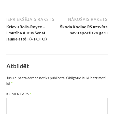
IEPRIEKŠĒJAIS RAKSTS
NĀKOŠAIS RAKSTS
Krievu Rolls-Royce –
Škoda Kodiaq RS uzsvērs
limuzīna Aurus Senat
savu sportisko garu
jaunie attēli (+ FOTO)
Atbildēt
Jūsu e-pasta adrese netiks publicēta.
Obligātie lauki ir atzīmēti
kā
*
KOMENTĀRS
*