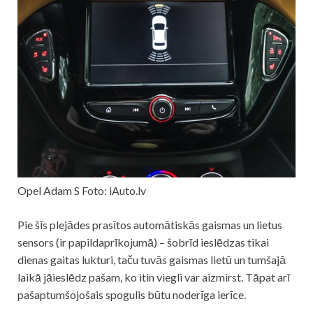
Opel Adam S Foto: iAuto.lv
Pie šīs plejādes prasītos automātiskās gaismas un lietus
sensors (ir papildaprīkojumā) – šobrīd ieslēdzas tikai
dienas gaitas lukturi, taču tuvās gaismas lietū un tumšajā
laikā jāieslēdz pašam, ko itin viegli var aizmirst. Tāpat arī
pašaptumšojošais spogulis būtu noderīga ierīce.