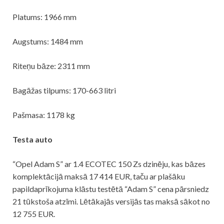
Platums: 1966 mm
Augstums: 1484 mm
Riteņu bāze: 2311 mm
Bagāžas tilpums: 170-663 litri
Pašmasa: 1178 kg
Testa auto
“Opel Adam S” ar 1.4 ECOTEC 150 Zs dzinēju, kas bāzes
komplektācijā maksā 17 414 EUR, taču ar plašāku
papildaprīkojuma klāstu testētā “Adam S” cena pārsniedz
21 tūkstoša atzīmi. Lētākajās versijās tas maksā sākot no
12 755 EUR.