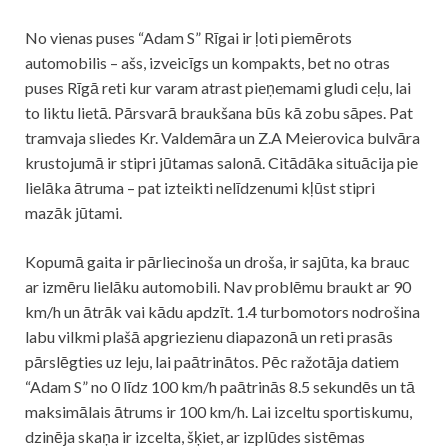
No vienas puses “Adam S” Rīgai ir ļoti piemērots
automobilis – ašs, izveicīgs un kompakts, bet no otras
puses Rīgā reti kur varam atrast pieņemami gludi ceļu, lai
to liktu lietā. Pārsvarā braukšana būs kā zobu sāpes. Pat
tramvaja sliedes Kr. Valdemāra un Z.A Meierovica bulvāra
krustojumā ir stipri jūtamas salonā. Citādāka situācija pie
lielāka ātruma – pat izteikti nelīdzenumi kļūst stipri
mazāk jūtami.
Kopumā gaita ir pārliecinoša un droša, ir sajūta, ka brauc
ar izmēru lielāku automobili. Nav problēmu braukt ar 90
km/h un ātrāk vai kādu apdzīt. 1.4 turbomotors nodrošina
labu vilkmi plašā apgriezienu diapazonā un reti prasās
pārslēgties uz leju, lai paātrinātos. Pēc ražotāja datiem
“Adam S” no 0 līdz 100 km/h paātrinās 8.5 sekundēs un tā
maksimālais ātrums ir 100 km/h. Lai izceltu sportiskumu,
dzinēja skaņa ir izcelta, šķiet, ar izplūdes sistēmas