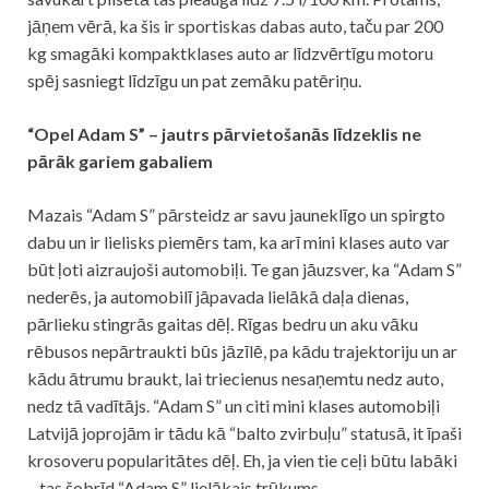
jāņem vērā, ka šis ir sportiskas dabas auto, taču par 200
kg smagāki kompaktklases auto ar līdzvērtīgu motoru
spēj sasniegt līdzīgu un pat zemāku patēriņu.
“Opel Adam S” – jautrs pārvietošanās līdzeklis ne
pārāk gariem gabaliem
Mazais “Adam S” pārsteidz ar savu jauneklīgo un spirgto
dabu un ir lielisks piemērs tam, ka arī mini klases auto var
būt ļoti aizraujoši automobiļi. Te gan jāuzsver, ka “Adam S”
nederēs, ja automobilī jāpavada lielākā daļa dienas,
pārlieku stingrās gaitas dēļ. Rīgas bedru un aku vāku
rēbusos nepārtraukti būs jāzīlē, pa kādu trajektoriju un ar
kādu ātrumu braukt, lai triecienus nesaņemtu nedz auto,
nedz tā vadītājs. “Adam S” un citi mini klases automobiļi
Latvijā joprojām ir tādu kā “balto zvirbuļu” statusā, it īpaši
krosoveru popularitātes dēļ. Eh, ja vien tie ceļi būtu labāki
– tas šobrīd “Adam S” lielākais trūkums.