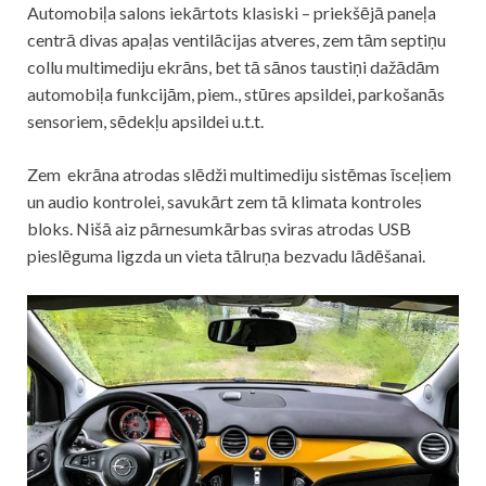
Automobiļa salons iekārtots klasiski – priekšējā paneļa
centrā divas apaļas ventilācijas atveres, zem tām septiņu
collu multimediju ekrāns, bet tā sānos taustiņi dažādām
automobiļa funkcijām, piem., stūres apsildei, parkošanās
sensoriem, sēdekļu apsildei u.t.t.
Zem ekrāna atrodas slēdži multimediju sistēmas īsceļiem
un audio kontrolei, savukārt zem tā klimata kontroles
bloks. Nišā aiz pārnesumkārbas sviras atrodas USB
pieslēguma ligzda un vieta tālruņa bezvadu lādēšanai.