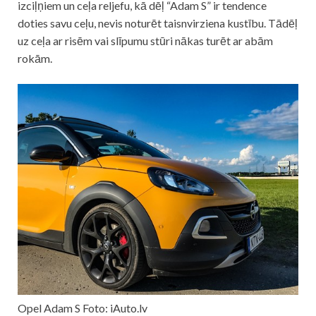
izciļņiem un ceļa reljefu, kā dēļ “Adam S” ir tendence
doties savu ceļu, nevis noturēt taisnvirziena kustību. Tādēļ
uz ceļa ar risēm vai slīpumu stūri nākas turēt ar abām
rokām.
Opel Adam S Foto: iAuto.lv