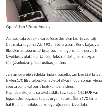
Opel Adam S Foto: iAuto.lv
Aiz vadītāja sēdekļa varēs iesēsties vien tad, ja vadītājs
būs īsāka auguma. Aiz 190 cm šofera pasažieris kājas var
likt vien aiz ausīm. Lai ierāptos aizmugurē, sānu durvis ir
izveidotas platākas, tādēļ priekšā sēdošajiem diezgan
tālu jāsniedzas pēc drošības jostām.
Ja aizmugurējā sēdekļu rinda ir pacelta, tad bagāžai brīva
ir vien 170 litru telpa, kur ievietot divas mugursomas, vienu
sporta somu vai pāris iepirkumu maisiņus.
Papildaprīkojuma sarakstā šķita tas, ka par 141 EUR var
iegādāties bagāžas telpas organizatoru. Šiem 170 litriem,
ha! Bet nē – nolokot aizmugurējo rindu, izveidojas