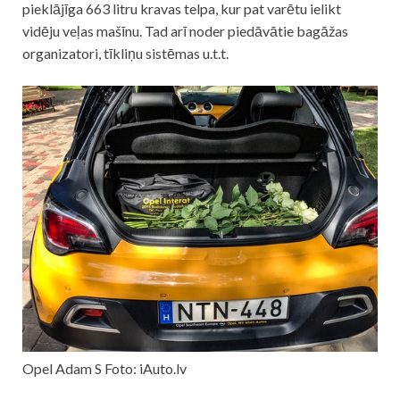
pieklājīga 663 litru kravas telpa, kur pat varētu ielikt
vidēju veļas mašīnu. Tad arī noder piedāvātie bagāžas
organizatori, tīkliņu sistēmas u.t.t.
Opel Adam S Foto: iAuto.lv