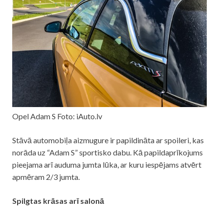
Opel Adam S Foto: iAuto.lv
Stāvā automobiļa aizmugure ir papildināta ar spoileri, kas
norāda uz “Adam S” sportisko dabu. Kā papildaprīkojums
pieejama arī auduma jumta lūka, ar kuru iespējams atvērt
apmēram 2/3 jumta.
Spilgtas krāsas arī salonā