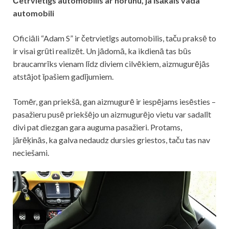
Četrvietīgs automobilis ar norunu, ja īsākais vada
automobili
Oficiāli “Adam S” ir četrvietīgs automobilis, taču praksē to
ir visai grūti realizēt. Un jādomā, ka ikdienā tas būs
braucamrīks vienam līdz diviem cilvēkiem, aizmugurējās
atstājot īpašiem gadījumiem.
Tomēr, gan priekšā, gan aizmugurē ir iespējams iesēsties –
pasažieru pusē priekšējo un aizmugurējo vietu var sadalīt
divi pat diezgan gara auguma pasažieri. Protams,
jārēķinās, ka galva nedaudz dursies griestos, taču tas nav
neciešami.