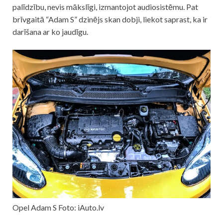
palīdzību, nevis mākslīgi, izmantojot audiosistēmu. Pat
brīvgaitā “Adam S” dzinējs skan dobji, liekot saprast, ka ir
darīšana ar ko jaudīgu.
Opel Adam S Foto: iAuto.lv