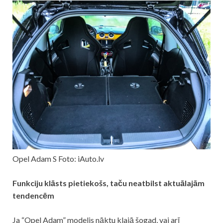
Opel Adam S Foto: iAuto.lv
Funkciju klāsts pietiekošs, taču neatbilst aktuālajām
tendencēm
Ja “Opel Adam” modelis nāktu klajā šogad, vai arī