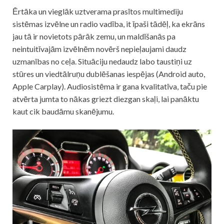
Ērtāka un vieglāk uztverama prasītos multimediju
sistēmas izvēlne un radio vadība, it īpaši tādēļ, ka ekrāns
jau tā ir novietots pārāk zemu, un maldīšanās pa
neintuitīvajām izvēlnēm novērš nepieļaujami daudz
uzmanības no ceļa. Situāciju nedaudz labo taustiņi uz
stūres un viedtālruņu dublēšanas iespējas (Android auto,
Apple Carplay). Audiosistēma ir gana kvalitatīva, taču pie
atvērta jumta to nākas griezt diezgan skaļi, lai panāktu
kaut cik baudāmu skanējumu.