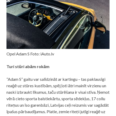
Opel Adam S Foto: iAuto.lv
Turi stūri abām rokām
“Adam S” gaitu var salīdzināt ar kartingu – tas paklausīgi
reaģē uz stūres kustībām, spēj ļoti ātri mainīt virzienu un
naski izbraukt līkumus, taču stūrēšana ir visai stīva. Ņemot
vērā cieto sporta balstiekārtu, sporta sēdekļus, 17 collu
riteņus un īso garenbāzi, Latvijas ceļi reizumis var sagādāt
īpašus pārbaudījumus. Platie, zemie riteņi jutīgi reaģē uz