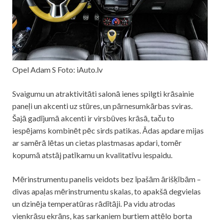
Opel Adam S Foto: iAuto.lv
Svaigumu un atraktivitāti salonā ienes spilgti krāsainie
paneļi un akcenti uz stūres, un pārnesumkārbas sviras.
Šajā gadījumā akcenti ir virsbūves krāsā, taču to
iespējams kombinēt pēc sirds patikas. Ādas apdare mijas
ar samērā lētas un cietas plastmasas apdari, tomēr
kopumā atstāj patīkamu un kvalitatīvu iespaidu.
Mērinstrumentu panelis veidots bez īpašām ārišķībām –
divas apaļas mērinstrumentu skalas, to apakšā degvielas
un dzinēja temperatūras rādītāji. Pa vidu atrodas
vienkrāsu ekrāns, kas sarkaniem burtiem attēlo borta