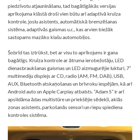
piedzīvotu atjaunināšanu, tad bagātīgākās versijas
aprīkojuma klāstā droši vien būtu arī adaptīvā kruīza
kontrole, joslu asistents, automātiskā bremzēšanas
sistēma, adaptīvās gaismas u.c., kas arvien biežāk
sastopams mazāko klašu automobiļos.
Šobrīd tas iztrūkst, bet ar visu to aprīkojums ir gana
bagātīgs. Kruīza kontrole ar ātruma ierobežotāju, LED
dienasbraukšanas gaismas un LED aizmugurējie lukturi, 7”
multimediju displejs ar CD, radio (AM, FM, DAB), USB,
AUX, Bluetooth atskaņošanas un brīvroku iespējām, kā arī
Android auto un Apple Carplay atbalsts. “Adam S” ir arī
apsildāma ādas multistūre un priekšējie sēdekļi, aklās
zonas asistents, parkošanās sensori un riepu spiediena
kontroles sistēma.