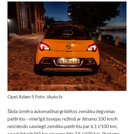
Opel Adam S Foto: iAuto.lv
Šāda izmēra automašīnai gribētos zemāku degvielas
patēriņu – mierīgā šosejas režīmā ar ātrumu 100 km/h
neizdevās sasniegt zemāku patēriņu par 6.1 l/100 km,
savukārt pilsētā tas pieauga līdz 7.5 l/100 km. Protams,