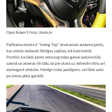
Opel Adam S Foto: iAuto.lv
Patīkama ekstra ir “Swing Top” atveramais auduma jumts,
kas sniedz nedaudz līdzīgas sajūtas, kā kabrioletā.
Pozitīvi, ka šāds jumts nenozog telpu galvai automobiļa
salonā un atveras tik tālu, lai pie skata uz debesīm tiktu arī
aizmugurē sēdošie. Vienīgi rodas jautājums, vai šāds auto
pa ziemu jātur garāžā.