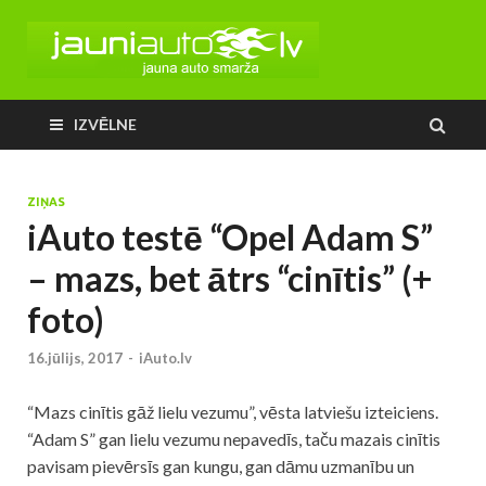
IZVĒLNE
ZIŅAS
iAuto testē “Opel Adam S”
– mazs, bet ātrs “cinītis” (+
foto)
16.jūlijs, 2017
-
iAuto.lv
“Mazs cinītis gāž lielu vezumu”, vēsta latviešu izteiciens.
“Adam S” gan lielu vezumu nepavedīs, taču mazais cinītis
pavisam pievērsīs gan kungu, gan dāmu uzmanību un