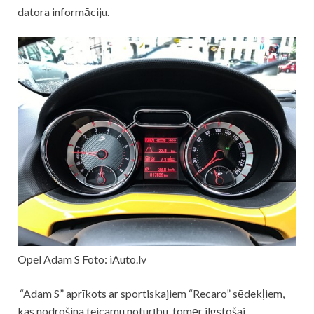
datora informāciju.
Opel Adam S Foto: iAuto.lv
“Adam S” aprīkots ar sportiskajiem “Recaro” sēdekļiem,
kas nodrošina teicamu noturību, tomēr ilgstošai