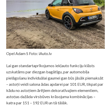
Opel Adam S Foto: iAuto.lv
Lai gan standartaprīkojumos iekļauto funkciju klāsts
uzskatāms par diezgan bagātīgu, par automobiļa
pielāgošanu individuālai gaumei gan būs jāsāk piemaksāt
– astoņi veidi salona ādas apdarei par 101 EUR, tikpat par
kādu no astoņiem ārējiem dekoratīvajiem elementiem,
astoņas dažāda virsbūves krāsojuma kombinācijas –
katra par 151 – 192 EUR un tā tālāk.