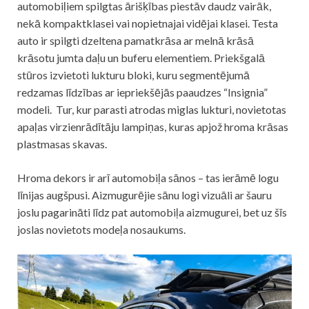
automobiļiem spilgtas ārišķības piestāv daudz vairāk,
nekā kompaktklasei vai nopietnajai vidējai klasei. Testa
auto ir spilgti dzeltena pamatkrāsa ar melnā krāsā
krāsotu jumta daļu un buferu elementiem. Priekšgalā
stūros izvietoti lukturu bloki, kuru segmentējumā
redzamas līdzības ar iepriekšējās paaudzes “Insignia”
modeli. Tur, kur parasti atrodas miglas lukturi, novietotas
apaļas virzienrādītāju lampiņas, kuras apjož hroma krāsas
plastmasas skavas.
Hroma dekors ir arī automobiļa sānos – tas ierāmē logu
līnijas augšpusi. Aizmugurējie sānu logi vizuāli ar šauru
joslu pagarināti līdz pat automobiļa aizmugurei, bet uz šīs
joslas novietots modeļa nosaukums.