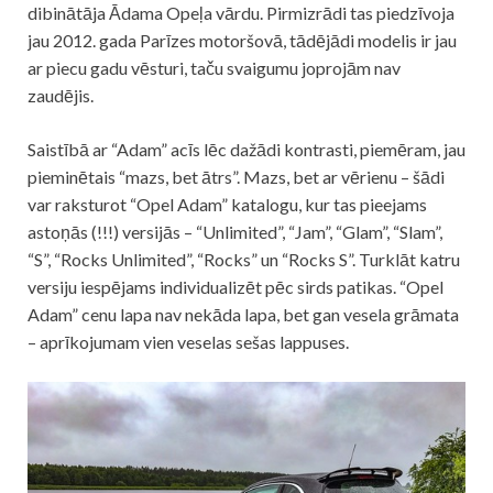
dibinātāja Ādama Opeļa vārdu. Pirmizrādi tas piedzīvoja
jau 2012. gada Parīzes motoršovā, tādējādi modelis ir jau
ar piecu gadu vēsturi, taču svaigumu joprojām nav
zaudējis.
Saistībā ar “Adam” acīs lēc dažādi kontrasti, piemēram, jau
pieminētais “mazs, bet ātrs”. Mazs, bet ar vērienu – šādi
var raksturot “Opel Adam” katalogu, kur tas pieejams
astoņās (!!!) versijās – “Unlimited”, “Jam”, “Glam”, “Slam”,
“S”, “Rocks Unlimited”, “Rocks” un “Rocks S”. Turklāt katru
versiju iespējams individualizēt pēc sirds patikas. “Opel
Adam” cenu lapa nav nekāda lapa, bet gan vesela grāmata
– aprīkojumam vien veselas sešas lappuses.