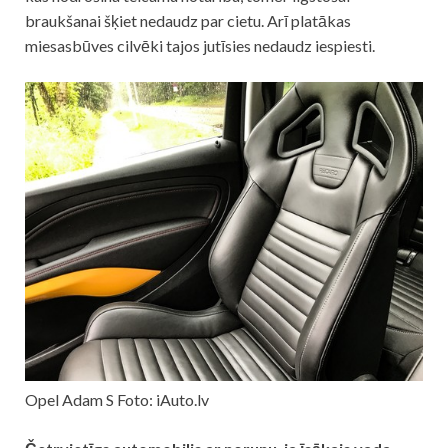
braukšanai šķiet nedaudz par cietu. Arī platākas
miesasbūves cilvēki tajos jutīsies nedaudz iespiesti.
Opel Adam S Foto: iAuto.lv