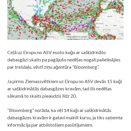
Ceļā uz Eiropu no ASV esošo kuģu ar sašķidrināto
dabasgāzi skaits pa pagājušo nedēļas nogali palielinājies
par trešdaļu, vēstī ziņu aģentūra “Bloomberg”.
Ja pirms Ziemassvētkiem uz Eiropu no ASV devās 15 kuģi
ar sašķidrinātās dabasgāzes kravām, tad šīs nedēļas
sākumā to skaits pieaudzis līdz 20.
“Bloomberg” norāda, ka vēl 14 kuģi ar sašķidrinātās
dabasgāzes kravām ir gatavi mainīt kursu, ja tiks saņemta
informācija par atbilstošiem pasūtījumiem.