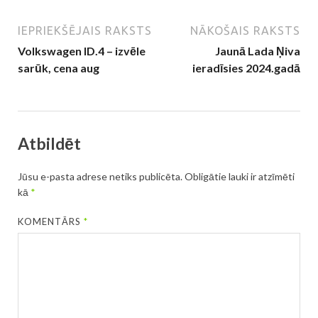
IEPRIEKŠĒJAIS RAKSTS
NĀKOŠAIS RAKSTS
Volkswagen ID.4 – izvēle
Jaunā Lada Ņiva
sarūk, cena aug
ieradīsies 2024.gadā
Atbildēt
Jūsu e-pasta adrese netiks publicēta.
Obligātie lauki ir atzīmēti
kā
*
KOMENTĀRS
*