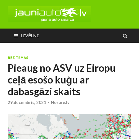
IZVĒLNE
BEZ TĒMAS
Pieaug no ASV uz Eiropu
ceļā esošo kuģu ar
dabasgāzi skaits
29.decembris, 2021
-
Nozare.lv