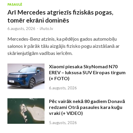
PASAULĒ
Arī Mercedes atgriezīs fiziskās pogas,
tomēr ekrāni dominēs
6.augusts, 2026
-
iAuto.lv
Mercedes-Benz atzinis, ka pēdējos gados automobiļu
salonos ir pārāk tālu aizgājis fizisko pogu aizstāšanā ar
skārienjutīgām vadības ierīcēm.
Xiaomi piesaka SkyNomad N70
EREV – luksusa SUV Eiropas tirgum
(+ FOTO)
6.augusts, 2026
Pēc vairāk nekā 80 gadiem Donavā
redzami Otrā pasaules kara kuģu
vraki (+ VIDEO)
5.augusts, 2026