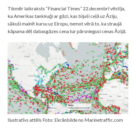
Tikmēr laikraksts “Financial Times” 22.decembrī vēstīja,
ka Amerikas tankkuģi ar gāzi, kas bijuši ceļā uz Āziju,
sākuši mainīt kursu uz Eiropu, ņemot vērā to, ka straujā
kāpuma dēļ dabasgāzes cena tur pārsniegusi cenas Āzijā.
Ilustratīvs attēls Foto: Ekrānbilde no Marinetraffic.com