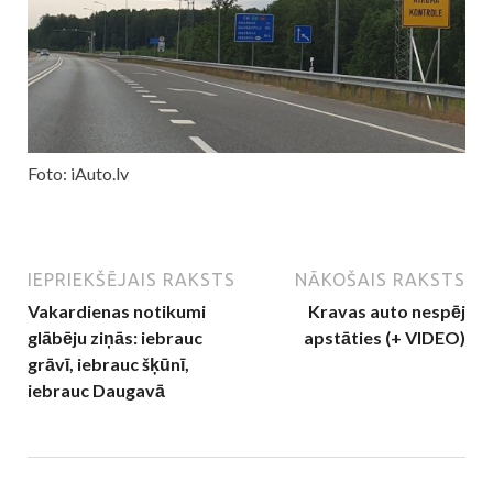
Foto: iAuto.lv
IEPRIEKŠĒJAIS RAKSTS
NĀKOŠAIS RAKSTS
Vakardienas notikumi
Kravas auto nespēj
glābēju ziņās: iebrauc
apstāties (+ VIDEO)
grāvī, iebrauc šķūnī,
iebrauc Daugavā