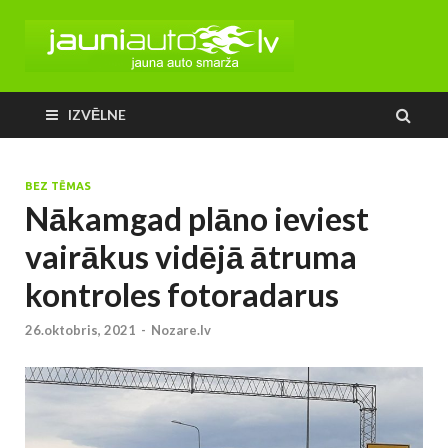
IZVĒLNE
BEZ TĒMAS
Nākamgad plāno ieviest
vairākus vidējā ātruma
kontroles fotoradarus
26.oktobris, 2021
-
Nozare.lv