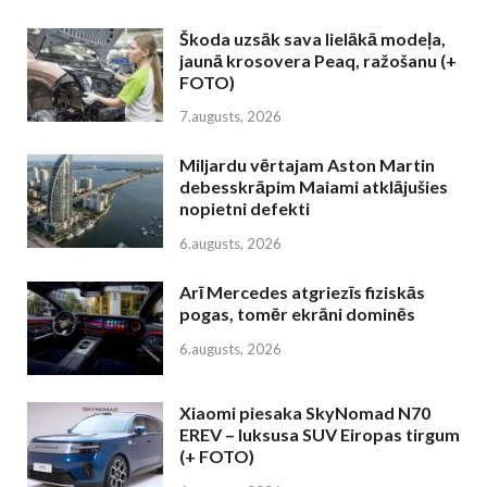
Škoda uzsāk sava lielākā modeļa,
jaunā krosovera Peaq, ražošanu (+
FOTO)
7.augusts, 2026
Miljardu vērtajam Aston Martin
debesskrāpim Maiami atklājušies
nopietni defekti
6.augusts, 2026
Arī Mercedes atgriezīs fiziskās
pogas, tomēr ekrāni dominēs
6.augusts, 2026
Xiaomi piesaka SkyNomad N70
EREV – luksusa SUV Eiropas tirgum
(+ FOTO)