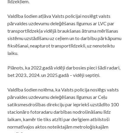
līdzekļiem.
Valdība šodien atļāva Valsts policijai noslēgt valsts
pārvaldes uzdevumu deleģēšanas līgumus ar LVC par
transportlīdzekļa vidējā braukšanas ātruma mērīšanas
sistēmu uzstādīšanu uz ceļiem un to darbību pārkāpumu
fiksēšanai, neapturot transportlīdzekli, uz nenoteiktu
laiku.
Plānots, ka 2022.gadā vidēji darbosies pieci šādi radari,
bet 2023., 2024. un 2025.gadā – vidēji septiņi.
Valdība šodien nolēma, ka Valsts policija noslēgs valsts
pārvaldes uzdevumu deleģēšanas līgumus ar Ceļu
satiksmesdrošības direkciju par iepriekš uzstādīto 100
stacionāro fotoradaru darbības nodrošināšanu līdz
laikam, kamēr tie tiks atzīti par derīgiem atbilstoši
normatīvajos aktos noteiktajām metroloģiskajām