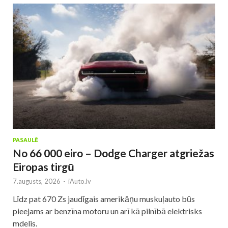
PASAULĒ
No 66 000 eiro – Dodge Charger atgriežas
Eiropas tirgū
7.augusts, 2026
-
iAuto.lv
Līdz pat 670 Zs jaudīgais amerikāņu muskuļauto būs
pieejams ar benzīna motoru un arī kā pilnībā elektrisks
mdelis.