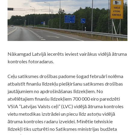
Nākamgad Latvijā iecerēts ieviest vairākus vidējā ātruma
kontroles fotoradarus.
Ceļu satiksmes drošības padome šogad februārī nolēma
atbalstīt finanšu līdzekļu piešķiršanu satiksmes drošības
jautājumiem no apdrošināšanas līdzekļiem. No
atvēlētajiem finanšu līdzekļiem 700 000 eiro paredzēti
VSIA “Latvijas Valsts ceļi” (LVC) vidējā ātruma kontroles
vietu metodikas izstrādei un piecu līdz astoņu vidējā
ātruma kontroles radaru izveidei. Minētie tehniskie
līdzekļi tiks uzturēti no Satiksmes ministrijas budžeta